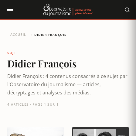
Panneau de gestion des cookies
ACCUEIL
/
DIDIER FRANÇOIS
SUJET
Didier François
Didier François : 4 contenus consacrés à ce sujet par
l'Observatoire du journalisme — articles,
décryptages et analyses des médias.
4 ARTICLES · PAGE 1 SUR 1