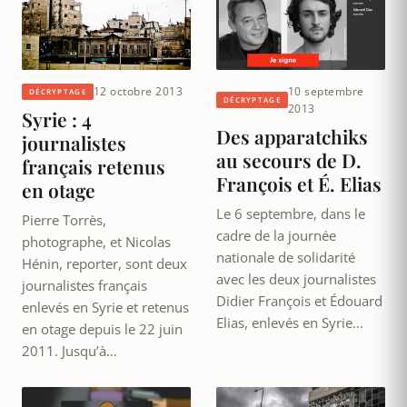
12 octobre 2013
10 septembre
DÉCRYPTAGE
DÉCRYPTAGE
2013
Syrie : 4
Des apparatchiks
journalistes
au secours de D.
français retenus
François et É. Elias
en otage
Le 6 septembre, dans le
Pierre Torrès,
cadre de la journée
photographe, et Nicolas
nationale de solidarité
Hénin, reporter, sont deux
avec les deux journalistes
journalistes français
Didier François et Édouard
enlevés en Syrie et retenus
Elias, enlevés en Syrie…
en otage depuis le 22 juin
2011. Jusqu’à…