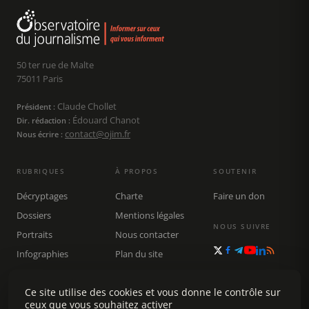
50 ter rue de Malte
75011 Paris
Claude Chollet
Président :
Édouard Chanot
Dir. rédaction :
contact@ojim.fr
Nous écrire :
RUBRIQUES
À PROPOS
SOUTENIR
Décryptages
Charte
Faire un don
Dossiers
Mentions légales
NOUS SUIVRE
Portraits
Nous contacter
Infographies
Plan du site
Publications
Rechercher
Ce site utilise des cookies et vous donne le contrôle sur
ceux que vous souhaitez activer