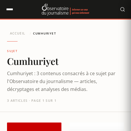
Panneau de gestion des cookies
ACCUEIL
/
CUMHURIYET
SUJET
Cumhuriyet
Cumhuriyet : 3 contenus consacrés à ce sujet par
l'Observatoire du journalisme — articles,
décryptages et analyses des médias.
3 ARTICLES · PAGE 1 SUR 1