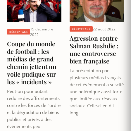
15 décembre
22 août 2022
DÉCRYPTAGE
DÉCRYPTAGE
2022
Agression contre
Coupe du monde
Salman Rushdie :
de football : les
une controverse
médias de grand
bien française
chemin jettent un
La présentation par
voile pudique sur
plusieurs médias français
les « incidents »
de cet événement a suscité
Peut-on pour autant
une polémique aussi forte
réduire des affrontements
que limitée aux réseaux
contre les forces de l’ordre
sociaux. Celle-ci en dit
et la dégradation de biens
long…
publics et privés à des
événements peu