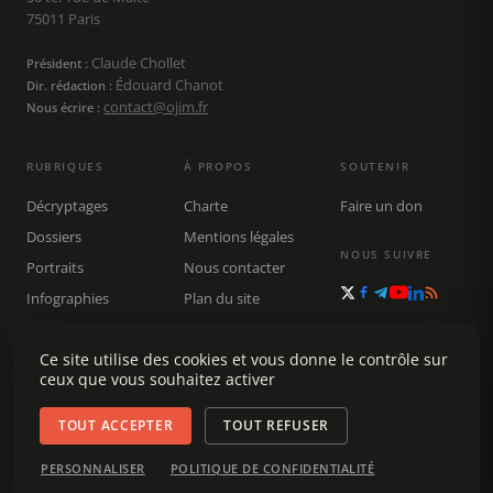
75011 Paris
Claude Chollet
Président :
Édouard Chanot
Dir. rédaction :
contact@ojim.fr
Nous écrire :
RUBRIQUES
À PROPOS
SOUTENIR
Décryptages
Charte
Faire un don
Dossiers
Mentions légales
NOUS SUIVRE
Portraits
Nous contacter
Infographies
Plan du site
Publications
Rechercher
Ce site utilise des cookies et vous donne le contrôle sur
ceux que vous souhaitez activer
TOUT ACCEPTER
TOUT REFUSER
© 2026 Observatoire du journalisme (OJIM) · Tous droits réservés ·
PERSONNALISER
POLITIQUE DE CONFIDENTIALITÉ
Gestion des cookies