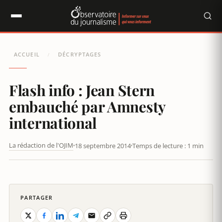
Panneau de gestion des cookies
ACCUEIL
DÉCRYPTAGES
/
Flash info : Jean Stern
embauché par Amnesty
international
La rédaction de l'OJIM
18 septembre 2014
Temps de lecture : 1 min
ENTRETIEN AVEC JEAN STERN
PARTAGER