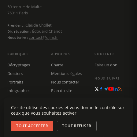
50 ter rue de Malte
75011 Paris
Claude Chollet
Président :
Édouard Chanot
Dir. rédaction :
contact@ojim.fr
Nous écrire :
RUBRIQUES
À PROPOS
SOUTENIR
Décryptages
Charte
Faire un don
Dossiers
Mentions légales
NOUS SUIVRE
Portraits
Nous contacter
Infographies
Plan du site
Publications
Rechercher
Ce site utilise des cookies et vous donne le contrôle sur
ceux que vous souhaitez activer
TOUT ACCEPTER
TOUT REFUSER
© 2026 Observatoire du journalisme (OJIM) · Tous droits réservés ·