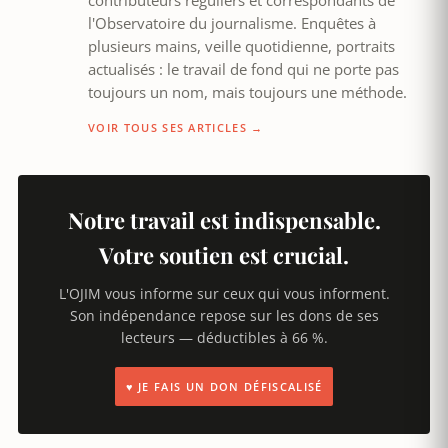
contributeurs réguliers et correspondants de
l'Observatoire du journalisme. Enquêtes à
plusieurs mains, veille quotidienne, portraits
actualisés : le travail de fond qui ne porte pas
toujours un nom, mais toujours une méthode.
VOIR TOUS SES ARTICLES →
Notre travail est indispensable.
Votre soutien est crucial.
L'OJIM vous informe sur ceux qui vous informent.
Son indépendance repose sur les dons de ses
lecteurs — déductibles à 66 %.
♥ JE FAIS UN DON DÉFISCALISÉ