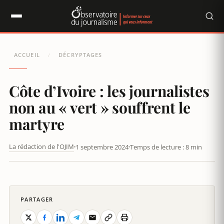
Panneau de gestion des cookies
ACCUEIL
DÉCRYPTAGES
/
Côte d’Ivoire : les journalistes
non au « vert » souffrent le
martyre
La rédaction de l'OJIM
1 septembre 2024
Temps de lecture : 8 min
CÔTE D’IVOIRE : LES JOURNALISTES NON AU « VERT »
SOUFFRENT LE MARTYRE
PARTAGER