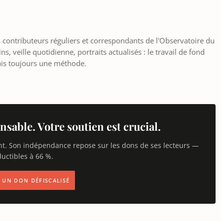
les contributeurs réguliers et correspondants de l'Observatoire du
, veille quotidienne, portraits actualisés : le travail de fond
ais toujours une méthode.
nsable. Votre soutien est crucial.
nt. Son indépendance repose sur les dons de ses lecteurs —
uctibles à 66 %.
IS UN DON DÉFISCALISÉ