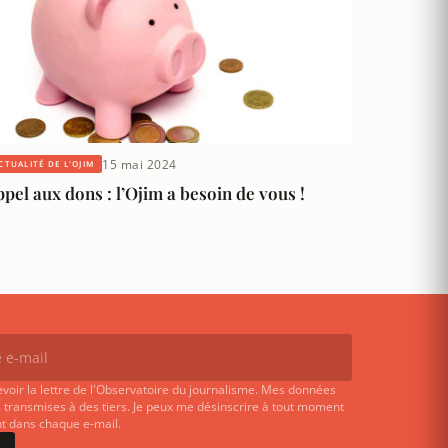
15 mai 2024
CTUALITÉ DE L'OJIM
pel aux dons : l’Ojim a besoin de vous !
evoir la lettre de l'Observatoire du journalisme. Mes données
 transmises à des tiers. Je peux me désinscrire à tout moment
ent dans chaque e-mail.