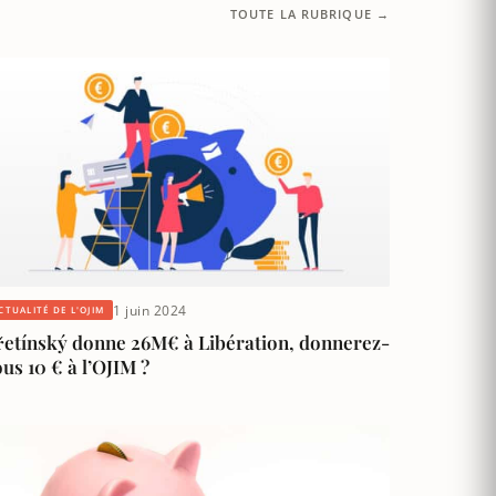
TOUTE LA RUBRIQUE →
1 juin 2024
CTUALITÉ DE L'OJIM
řetínský donne 26M€ à Libération, donnerez-
us 10 € à l’OJIM ?