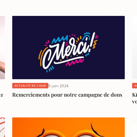
9 juin 2024
ACTUALITÉ DE L'OJIM
A
ez
Remerciements pour notre campagne de dons
K
vo