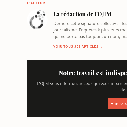
L'AUTEUR
La rédaction de l'OJIM
Derrière cette signature collective : 
journalisme. Enquêtes à plusieurs mains
qui ne porte pas toujours un nom, m
VOIR TOUS SES ARTICLES →
Notre travail est indispe
L'OJIM vous informe sur ceux qui vous informe
déd
♥ JE FA