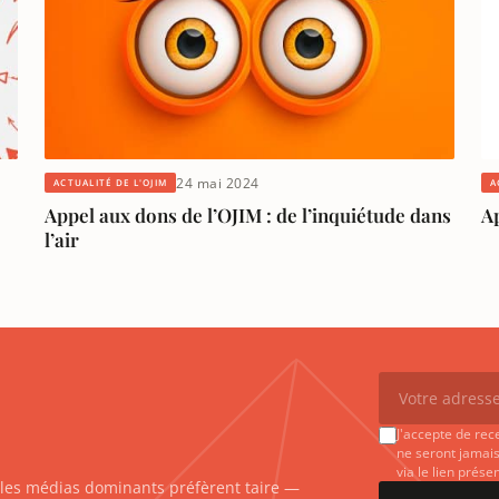
24 mai 2024
A
ACTUALITÉ DE L'OJIM
Ap
Appel aux dons de l’OJIM : de l’inquiétude dans
l’air
J'accepte de rec
ne seront jamais
via le lien prés
e les médias dominants préfèrent taire —