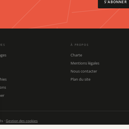
S'ABONNER
UES
À PROPOS
ages
Charte
Mentions légales
Nous contacter
hies
Plan du site
ions
her
és ·
Gestion des cookies