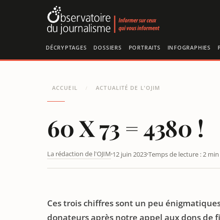
Panneau de gestion des cookies
DÉCRYPTAGES
DOSSIERS
PORTRAITS
INFOGRAPHIES
ACCUEIL
ACTUALITÉ DE L'OJIM
/
60 X 73 = 4380 !
La rédaction de l'OJIM
12 juin 2023
Temps de lecture : 2 min
60 X 73 = 4380 !
Ces trois chiffres sont un peu énigmatique
donateurs après notre appel aux dons de fi