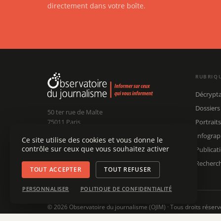
directement dans votre boîte.
RUBRIQ
Décrypt
Dossiers
50 ter rue de Malte
75011 Paris
Portraits
Infograp
Ce site utilise des cookies et vous donne le
Claude Chollet
Président :
contrôle sur ceux que vous souhaitez activer
Publicat
Édouard Chanot
Dir. rédaction :
contact@ojim.fr
Nous écrire :
Recherc
TOUT ACCEPTER
TOUT REFUSER
PERSONNALISER
POLITIQUE DE CONFIDENTIALITÉ
© 2026 Observatoire du journalisme (OJIM) · Tous droits réserv