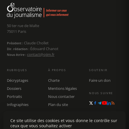
50 ter rue de Malte
75011 Paris
Claude Chollet
Président :
Édouard Chanot
Dir. rédaction :
contact@ojim.fr
Nous écrire :
RUBRIQUES
À PROPOS
SOUTENIR
Décryptages
Charte
Faire un don
Dossiers
Mentions légales
NOUS SUIVRE
Portraits
Nous contacter
Infographies
Plan du site
Publications
Rechercher
Ce site utilise des cookies et vous donne le contrôle sur
ceux que vous souhaitez activer