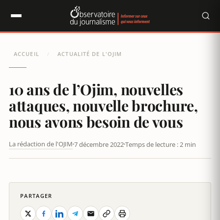
Panneau de gestion des cookies
ACCUEIL
ACTUALITÉ DE L'OJIM
/
10 ans de l’Ojim, nouvelles
attaques, nouvelle brochure,
nous avons besoin de vous
La rédaction de l'OJIM
7 décembre 2022
Temps de lecture : 2 min
10 ANS DE L’OJIM, NOUVELLES ATTAQUES, NOUVELLE
BROCHURE, NOUS AVONS BESOIN DE VOUS
PARTAGER