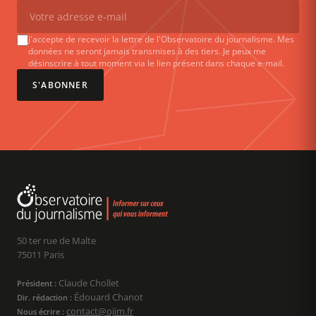
J'accepte de recevoir la lettre de l'Observatoire du journalisme. Mes
données ne seront jamais transmises à des tiers. Je peux me
désinscrire à tout moment via le lien présent dans chaque e-mail.
S'ABONNER
50 ter rue de Malte
75011 Paris
Claude Chollet
Président :
Édouard Chanot
Dir. rédaction :
contact@ojim.fr
Nous écrire :