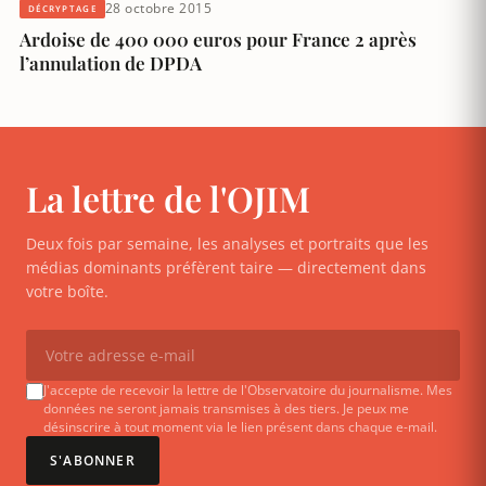
28 octobre 2015
DÉCRYPTAGE
Ardoise de 400 000 euros pour France 2 après
l’annulation de DPDA
La lettre de l'OJIM
Deux fois par semaine, les analyses et portraits que les
médias dominants préfèrent taire — directement dans
votre boîte.
J'accepte de recevoir la lettre de l'Observatoire du journalisme. Mes
données ne seront jamais transmises à des tiers. Je peux me
désinscrire à tout moment via le lien présent dans chaque e-mail.
S'ABONNER