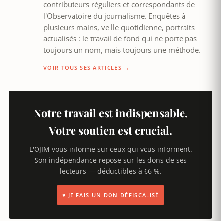
contributeurs réguliers et correspondants de
l'Observatoire du journalisme. Enquêtes à
plusieurs mains, veille quotidienne, portraits
actualisés : le travail de fond qui ne porte pas
toujours un nom, mais toujours une méthode.
VOIR TOUS SES ARTICLES →
Notre travail est indispensable.
Votre soutien est crucial.
L'OJIM vous informe sur ceux qui vous informent.
Son indépendance repose sur les dons de ses
lecteurs — déductibles à 66 %.
♥ JE FAIS UN DON DÉFISCALISÉ