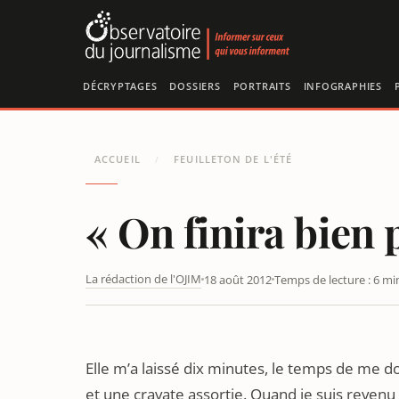
Panneau de gestion des cookies
DÉCRYPTAGES
DOSSIERS
PORTRAITS
INFOGRAPHIES
ACCUEIL
FEUILLETON DE L'ÉTÉ
/
« On finira bien p
La rédaction de l'OJIM
18 août 2012
Temps de lecture : 6 mi
Elle m’a laissé dix minutes, le temps de me d
et une cravate assortie. Quand je suis revenu 