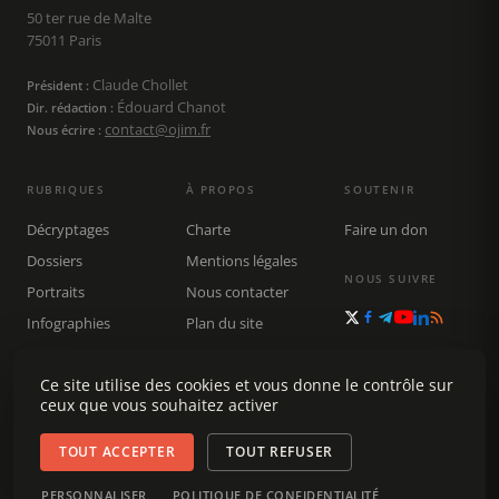
50 ter rue de Malte
75011 Paris
Claude Chollet
Président :
Édouard Chanot
Dir. rédaction :
contact@ojim.fr
Nous écrire :
RUBRIQUES
À PROPOS
SOUTENIR
Décryptages
Charte
Faire un don
Dossiers
Mentions légales
NOUS SUIVRE
Portraits
Nous contacter
Infographies
Plan du site
Publications
Rechercher
Ce site utilise des cookies et vous donne le contrôle sur
ceux que vous souhaitez activer
TOUT ACCEPTER
TOUT REFUSER
© 2026 Observatoire du journalisme (OJIM) · Tous droits réservés ·
PERSONNALISER
POLITIQUE DE CONFIDENTIALITÉ