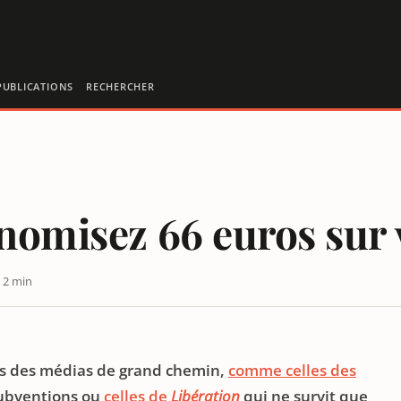
PUBLICATIONS
RECHERCHER
onomisez 66 euros sur
 2 min
TS
hes des médias de grand chemin,
comme celles des
 subventions ou
celles de
Libération
qui ne survit que