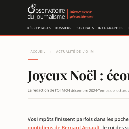
Panneau de gestion des cookies
DÉCRYPTAGES
DOSSIERS
PORTRAITS
INFOGRAPHIES
ACCUEIL
ACTUALITÉ DE L'OJIM
/
Joyeux Noël : éc
La rédaction de l'OJIM
24 décembre 2024
Temps de lecture :
JOYEUX NOËL : ÉCONOMISEZ 66 EUROS SUR VOS IMPÔ
Vos impôts finissent parfois dans les poc
quotidiens de Bernard Arnault
, le roi des