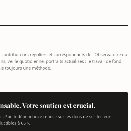
les contributeurs réguliers et correspondants de l'Observatoire du
, veille quotidienne, portraits actualisés : le travail de fond
ais toujours une méthode.
nsable. Votre soutien est crucial.
nt. Son indépendance repose sur les dons de ses lecteurs —
uctibles à 66 %.