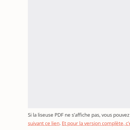
Si la liseuse PDF ne s’affiche pas, vous pouve
suivant ce lien
.
Et pour la version complète, c’e