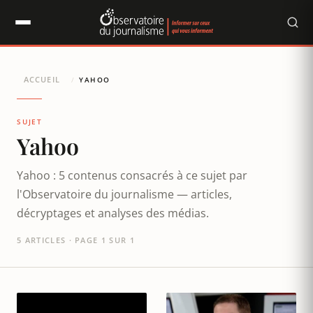
Panneau de gestion des cookies
ACCUEIL
/
YAHOO
SUJET
Yahoo
Yahoo : 5 contenus consacrés à ce sujet par
l'Observatoire du journalisme — articles,
décryptages et analyses des médias.
5 ARTICLES · PAGE 1 SUR 1