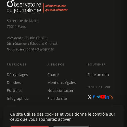
50 ter rue de Malte
75011 Paris
Claude Chollet
Président :
Édouard Chanot
Dir. rédaction :
contact@ojim.fr
Nous écrire :
RUBRIQUES
À PROPOS
SOUTENIR
Décryptages
Charte
Faire un don
Dossiers
Mentions légales
NOUS SUIVRE
Portraits
Nous contacter
Infographies
Plan du site
Publications
Ce site utilise des cookies et vous donne le contrôle sur
Rechercher
ceux que vous souhaitez activer