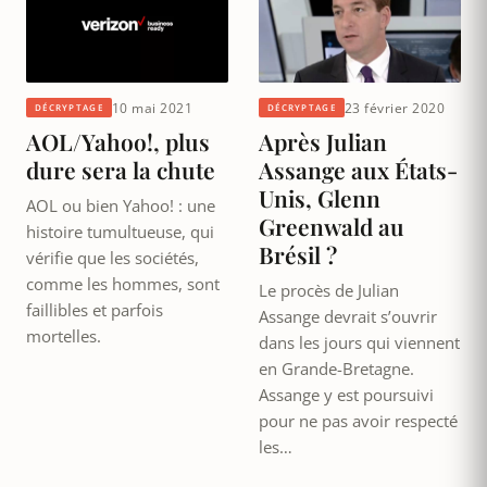
10 mai 2021
23 février 2020
DÉCRYPTAGE
DÉCRYPTAGE
AOL/Yahoo!, plus
Après Julian
dure sera la chute
Assange aux États-
Unis, Glenn
AOL ou bien Yahoo! : une
Greenwald au
histoire tumultueuse, qui
Brésil ?
vérifie que les sociétés,
comme les hommes, sont
Le procès de Julian
faillibles et parfois
Assange devrait s’ouvrir
mortelles.
dans les jours qui viennent
en Grande-Bretagne.
Assange y est poursuivi
pour ne pas avoir respecté
les…