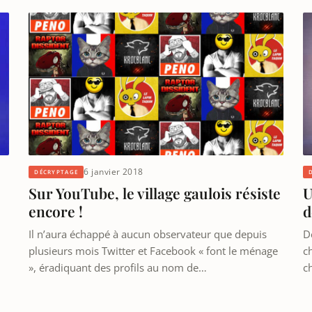
6 janvier 2018
DÉCRYPTAGE
Sur YouTube, le village gaulois résiste
U
encore !
d
Il n’aura échappé à aucun observateur que depuis
D
plusieurs mois Twitter et Facebook « font le ménage
c
», éradiquant des profils au nom de…
c