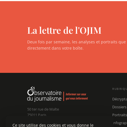
La lettre de l'OJIM
Deux fois par semaine, les analyses et portraits qu
directement dans votre boîte.
RUBRIQ
Décrypt
Dossiers
50 ter rue de Malte
75011 Paris
Portraits
Infograp
Ce site utilise des cookies et vous donne le
Claude Chollet
Président :