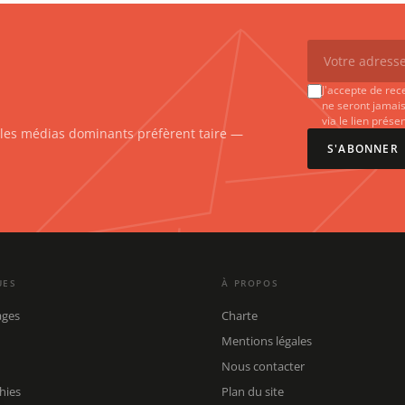
J'accepte de rec
ne seront jamais
via le lien prés
e les médias dominants préfèrent taire —
S'ABONNER
UES
À PROPOS
ages
Charte
Mentions légales
Nous contacter
hies
Plan du site