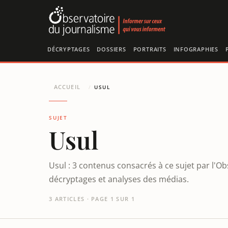
Panneau de gestion des cookies
DÉCRYPTAGES
DOSSIERS
PORTRAITS
INFOGRAPHIES
ACCUEIL
/
USUL
SUJET
Usul
Usul : 3 contenus consacrés à ce sujet par l'Ob
décryptages et analyses des médias.
3 ARTICLES · PAGE 1 SUR 1