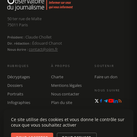
50 ter rue de Malte
75011 Paris
Claude Chollet
Président :
Édouard Chanot
Dir. rédaction :
contact@ojim.fr
Nous écrire :
RUBRIQUES
À PROPOS
SOUTENIR
Décryptages
Charte
Faire un don
Dossiers
Mentions légales
NOUS SUIVRE
Portraits
Nous contacter
Infographies
Plan du site
Publications
Rechercher
Ce site utilise des cookies et vous donne le contrôle sur
ceux que vous souhaitez activer