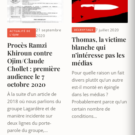
21 septembre
7 juillet 2020
DÉCRYPTAGE
ACTUALITÉ DE
L'OJIM
2020
Thomas, la victime
Procès Ramzi
blanche qui
Khiroun contre
n’intéresse pas les
Ojim/Claude
médias
Chollet : première
Pour quelle raison un fait
audience le 7
divers plutôt qu’un autre
octobre 2020
est-il monté en épingle
À la suite d’un article de
dans les médias ?
2018 où nous parlions du
Probablement parce qu’un
groupe Lagardère et de
certain nombre de
manière incidente sur
conditions…
deux lignes du porte-
parole du groupe,…