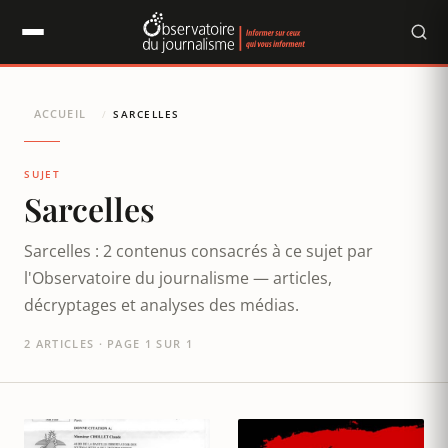
Panneau de gestion des cookies
ACCUEIL
/
SARCELLES
SUJET
Sarcelles
Sarcelles : 2 contenus consacrés à ce sujet par
l'Observatoire du journalisme — articles,
décryptages et analyses des médias.
2 ARTICLES · PAGE 1 SUR 1