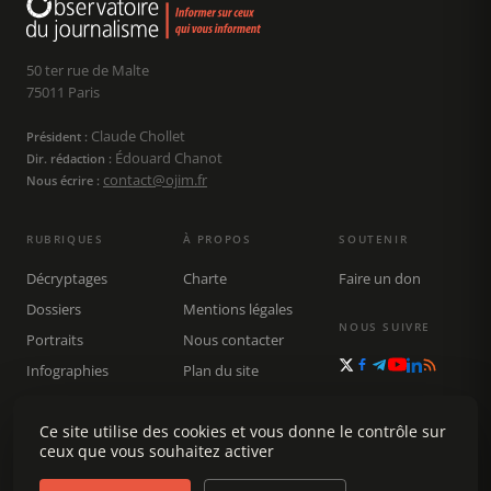
50 ter rue de Malte
75011 Paris
Claude Chollet
Président :
Édouard Chanot
Dir. rédaction :
contact@ojim.fr
Nous écrire :
RUBRIQUES
À PROPOS
SOUTENIR
Décryptages
Charte
Faire un don
Dossiers
Mentions légales
NOUS SUIVRE
Portraits
Nous contacter
Infographies
Plan du site
Publications
Ce site utilise des cookies et vous donne le contrôle sur
Rechercher
ceux que vous souhaitez activer