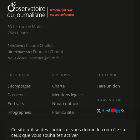
50 ter rue de Malte
75011 Paris
Claude Chollet
Président :
Édouard Chanot
Dir. rédaction :
contact@ojim.fr
Nous écrire :
RUBRIQUES
À PROPOS
SOUTENIR
Décryptages
Charte
Faire un don
Dossiers
Mentions légales
NOUS SUIVRE
Portraits
Nous contacter
Infographies
Plan du site
Publications
Rechercher
Ce site utilise des cookies et vous donne le contrôle sur
ceux que vous souhaitez activer