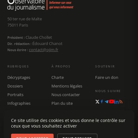
50 ter rue de Malte
75011 Paris
Claude Chollet
Président :
Édouard Chanot
Dir. rédaction :
contact@ojim.fr
Nous écrire :
RUBRIQUES
À PROPOS
SOUTENIR
Décryptages
Charte
Faire un don
Dossiers
Mentions légales
NOUS SUIVRE
Portraits
Nous contacter
Infographies
Plan du site
Publications
Rechercher
Ce site utilise des cookies et vous donne le contrôle sur
ceux que vous souhaitez activer