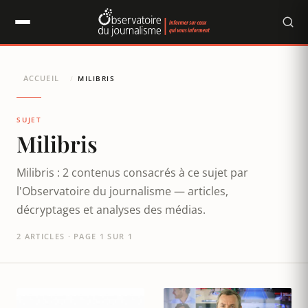
Panneau de gestion des cookies
ACCUEIL
/
MILIBRIS
SUJET
Milibris
Milibris : 2 contenus consacrés à ce sujet par
l'Observatoire du journalisme — articles,
décryptages et analyses des médias.
2 ARTICLES · PAGE 1 SUR 1