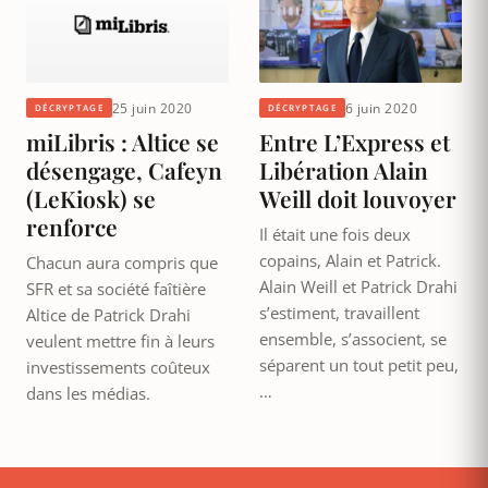
25 juin 2020
6 juin 2020
DÉCRYPTAGE
DÉCRYPTAGE
miLibris : Altice se
Entre L’Express et
désengage, Cafeyn
Libération Alain
(LeKiosk) se
Weill doit louvoyer
renforce
Il était une fois deux
copains, Alain et Patrick.
Chacun aura compris que
Alain Weill et Patrick Drahi
SFR et sa société faîtière
s’estiment, travaillent
Altice de Patrick Drahi
ensemble, s’associent, se
veulent mettre fin à leurs
séparent un tout petit peu,
investissements coûteux
…
dans les médias.