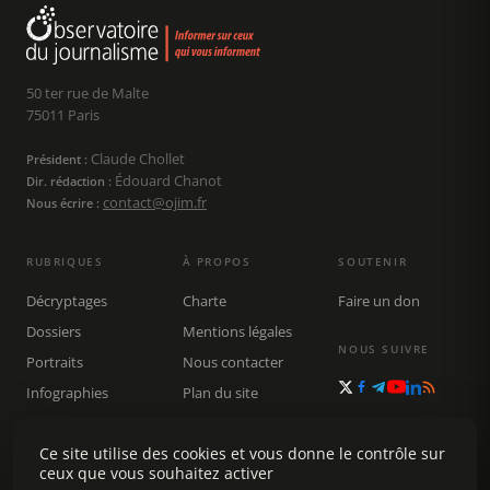
50 ter rue de Malte
75011 Paris
Claude Chollet
Président :
Édouard Chanot
Dir. rédaction :
contact@ojim.fr
Nous écrire :
RUBRIQUES
À PROPOS
SOUTENIR
Décryptages
Charte
Faire un don
Dossiers
Mentions légales
NOUS SUIVRE
Portraits
Nous contacter
Infographies
Plan du site
Publications
Rechercher
Ce site utilise des cookies et vous donne le contrôle sur
ceux que vous souhaitez activer