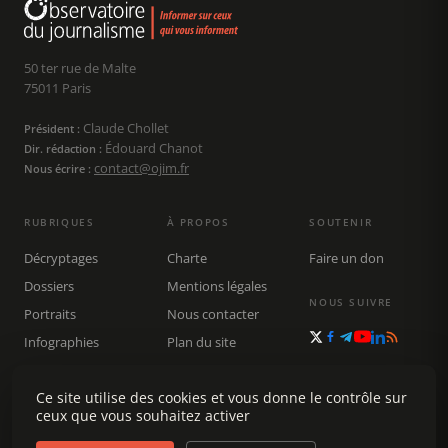
50 ter rue de Malte
75011 Paris
Claude Chollet
Président :
Édouard Chanot
Dir. rédaction :
contact@ojim.fr
Nous écrire :
RUBRIQUES
À PROPOS
SOUTENIR
Décryptages
Charte
Faire un don
Dossiers
Mentions légales
NOUS SUIVRE
Portraits
Nous contacter
Infographies
Plan du site
Publications
Ce site utilise des cookies et vous donne le contrôle sur
Rechercher
ceux que vous souhaitez activer