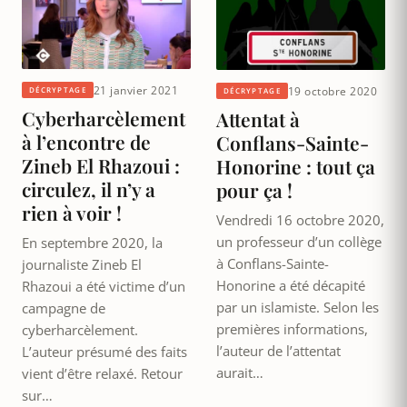
21 janvier 2021
19 octobre 2020
DÉCRYPTAGE
DÉCRYPTAGE
Cyberharcèlement
Attentat à
à l’encontre de
Conflans-Sainte-
Zineb El Rhazoui :
Honorine : tout ça
circulez, il n’y a
pour ça !
rien à voir !
Vendredi 16 octobre 2020,
un professeur d’un collège
En septembre 2020, la
à Conflans-Sainte-
journaliste Zineb El
Honorine a été décapité
Rhazoui a été victime d’un
par un islamiste. Selon les
campagne de
premières informations,
cyberharcèlement.
l’auteur de l’attentat
L’auteur présumé des faits
aurait…
vient d’être relaxé. Retour
sur…