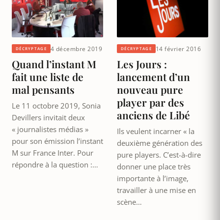
4 décembre 2019
14 février 2016
DÉCRYPTAGE
DÉCRYPTAGE
Quand l’instant M
Les Jours :
fait une liste de
lancement d’un
mal pensants
nouveau pure
player par des
Le 11 octobre 2019, Sonia
anciens de Libé
Devillers invitait deux
« journalistes médias »
Ils veulent incarner « la
pour son émission l’instant
deuxième génération des
M sur France Inter. Pour
pure players. C’est-à-dire
répondre à la question :…
donner une place très
importante à l’image,
travailler à une mise en
scène…