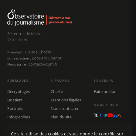
50 ter rue de Malte
75011 Paris
Claude Chollet
Président :
Édouard Chanot
Dir. rédaction :
contact@ojim.fr
Nous écrire :
RUBRIQUES
À PROPOS
SOUTENIR
Décryptages
Charte
Faire un don
Dossiers
Mentions légales
NOUS SUIVRE
Portraits
Nous contacter
Infographies
Plan du site
Publications
Rechercher
Ce site utilise des cookies et vous donne le contrôle sur