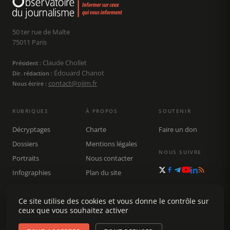
50 ter rue de Malte
75011 Paris
Claude Chollet
Président :
Édouard Chanot
Dir. rédaction :
contact@ojim.fr
Nous écrire :
RUBRIQUES
À PROPOS
SOUTENIR
Décryptages
Charte
Faire un don
Dossiers
Mentions légales
NOUS SUIVRE
Portraits
Nous contacter
Infographies
Plan du site
Publications
Ce site utilise des cookies et vous donne le contrôle sur
Rechercher
ceux que vous souhaitez activer