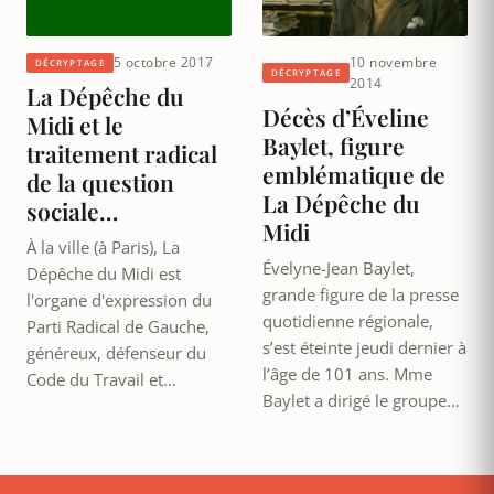
5 octobre 2017
10 novembre
DÉCRYPTAGE
DÉCRYPTAGE
2014
La Dépêche du
Décès d’Éveline
Midi et le
Baylet, figure
traitement radical
emblématique de
de la question
La Dépêche du
sociale…
Midi
À la ville (à Paris), La
Évelyne-Jean Baylet,
Dépêche du Midi est
grande figure de la presse
l'organe d'expression du
quotidienne régionale,
Parti Radical de Gauche,
s’est éteinte jeudi dernier à
généreux, défenseur du
l’âge de 101 ans. Mme
Code du Travail et…
Baylet a dirigé le groupe…