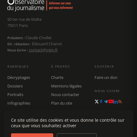
50 ter rue de Malte
75011 Paris
Claude Chollet
Président :
Édouard Chanot
Dir. rédaction :
contact@ojim.fr
Nous écrire :
RUBRIQUES
À PROPOS
SOUTENIR
Décryptages
Charte
Faire un don
Dossiers
Mentions légales
NOUS SUIVRE
Portraits
Nous contacter
Infographies
Plan du site
Publications
Ce site utilise des cookies et vous donne le contrôle sur
Rechercher
ceux que vous souhaitez activer