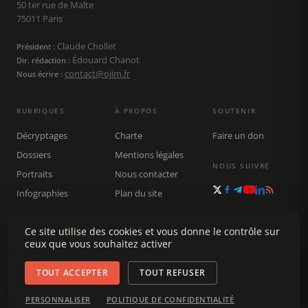
50 ter rue de Malte
75011 Paris
Claude Chollet
Président :
Édouard Chanot
Dir. rédaction :
contact@ojim.fr
Nous écrire :
RUBRIQUES
À PROPOS
SOUTENIR
Décryptages
Charte
Faire un don
Dossiers
Mentions légales
NOUS SUIVRE
Portraits
Nous contacter
Infographies
Plan du site
Publications
Rechercher
Ce site utilise des cookies et vous donne le contrôle sur
ceux que vous souhaitez activer
TOUT ACCEPTER
TOUT REFUSER
© 2026 Observatoire du journalisme (OJIM) · Tous droits réservés ·
PERSONNALISER
POLITIQUE DE CONFIDENTIALITÉ
Gestion des cookies