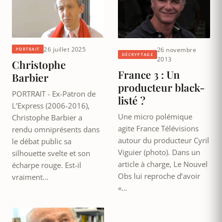
26 juillet 2025
26 novembre
PORTRAIT
DÉCRYPTAGE
2013
Christophe
France 3 : Un
Barbier
producteur black-
PORTRAIT - Ex-Patron de
listé ?
L’Express (2006-2016),
Une micro polémique
Christophe Barbier a
agite France Télévisions
rendu omniprésents dans
autour du producteur Cyril
le débat public sa
Viguier (photo). Dans un
silhouette svelte et son
article à charge, Le Nouvel
écharpe rouge. Est-il
Obs lui reproche d’avoir
vraiment…
«…