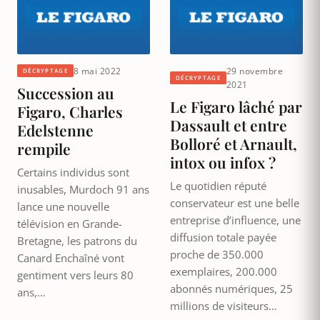
8 mai 2022
29 novembre
DÉCRYPTAGE
DÉCRYPTAGE
2021
Succession au
Le Figaro lâché par
Figaro, Charles
Dassault et entre
Edelstenne
Bolloré et Arnault,
rempile
intox ou infox ?
Certains individus sont
Le quotidien réputé
inusables, Murdoch 91 ans
conservateur est une belle
lance une nouvelle
entreprise d’influence, une
télévision en Grande-
diffusion totale payée
Bretagne, les patrons du
proche de 350.000
Canard Enchaîné vont
exemplaires, 200.000
gentiment vers leurs 80
abonnés numériques, 25
ans,…
millions de visiteurs…