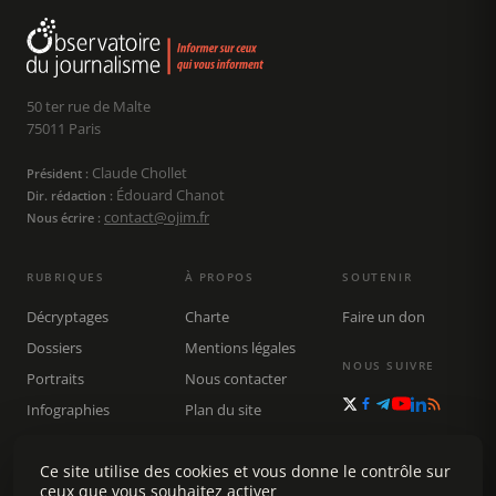
50 ter rue de Malte
75011 Paris
Claude Chollet
Président :
Édouard Chanot
Dir. rédaction :
contact@ojim.fr
Nous écrire :
RUBRIQUES
À PROPOS
SOUTENIR
Décryptages
Charte
Faire un don
Dossiers
Mentions légales
NOUS SUIVRE
Portraits
Nous contacter
Infographies
Plan du site
Publications
Rechercher
Ce site utilise des cookies et vous donne le contrôle sur
ceux que vous souhaitez activer