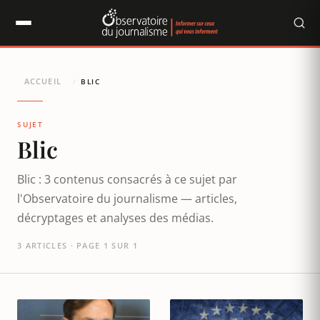
Panneau de gestion des cookies
ACCUEIL
/
BLIC
SUJET
Blic
Blic : 3 contenus consacrés à ce sujet par
l'Observatoire du journalisme — articles,
décryptages et analyses des médias.
3 ARTICLES · PAGE 1 SUR 1