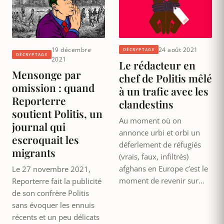
19 décembre
24 août 2021
DÉCRYPTAGE
DÉCRYPTAGE
2021
Le rédacteur en
Mensonge par
chef de Politis mêlé
omission : quand
à un trafic avec les
Reporterre
clandestins
soutient Politis, un
Au moment où on
journal qui
annonce urbi et orbi un
escroquait les
déferlement de réfugiés
migrants
(vrais, faux, infiltrés)
afghans en Europe c’est le
Le 27 novembre 2021,
moment de revenir sur…
Reporterre fait la publicité
de son confrère Politis
sans évoquer les ennuis
récents et un peu délicats