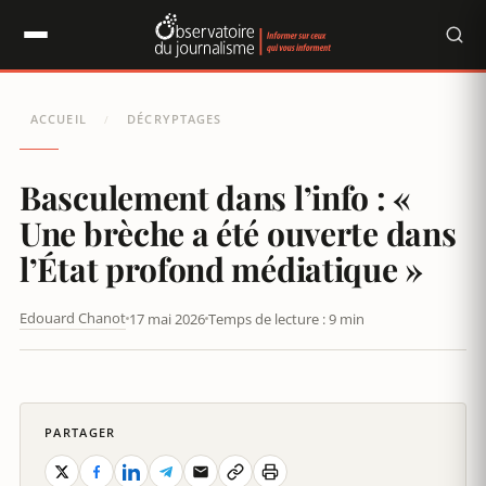
Panneau de gestion des cookies
ACCUEIL
DÉCRYPTAGES
/
Basculement dans l’info : «
Une brèche a été ouverte dans
l’État profond médiatique »
Edouard Chanot
17 mai 2026
Temps de lecture : 9 min
BASCULEMENT DANS L’INFO : « UNE BRÈCHE A ÉTÉ OUVERTE
DANS L’ÉTAT PROFOND MÉDIATIQUE »
PARTAGER