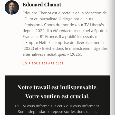
Edouard Chanot
Edouard Chanot est directeur de la rédaction de
l'Ojim et journaliste. Il dirige par ailleurs
l'émission « Chocs du monde » sur TV Libertés
depuis 2022. Il a été rédacteur en chef à Sputnik
France et RT France. Il a publié les essais «
L'Empire Netflix, l'emprise du divertissement »
(2022) et « Brèche dans le mainstream, l'âge des
alternatives médiatiques » (2025).
VOIR TOUS SES ARTICLES →
Notre travail est indispensable.
Votre soutien est crucial.
L'OJIM vous informe sur ceux qui vous informent.
Son indépendance repose sur les dons de ses