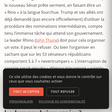
le nouveau Sénat prête serment, en faisant élire un
« Rino » à la langue fourchue. Trump et ses alliés ont
déjà demandé (pas encore officiellement) d’utiliser la
procédure des nominations intermédiaires, compte
tenu l’immense tâche qui attend son gouvernement.
Le leader Rhino (
John Thune
) doit pour cela organiser
un vote. Il peut le refuser. Ou bien l’organiser en
sachant que sur les 53 sénateurs républicains
comportent 5 à 7 « nevertrumpers ». L’interruption de
session serait ensuite « démocratiquement » rejetée.
Ce site utilise des cookies et vous donne le contrôle sur
ceux que vous souhaitez activer
Donc la procédure va s’étirer en
longueur afin de permette aux médias
TOUT ACCEPTER
TOUT REFUSER
de jeter des tombereaux d’opprobre
PERSONNALISER
POLITIQUE DE CONFIDENTIALITÉ
sur Trump via ses candidats pendant