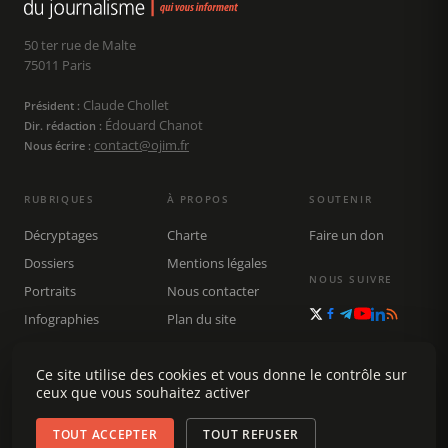
50 ter rue de Malte
75011 Paris
Claude Chollet
Président :
Édouard Chanot
Dir. rédaction :
contact@ojim.fr
Nous écrire :
RUBRIQUES
À PROPOS
SOUTENIR
Décryptages
Charte
Faire un don
Dossiers
Mentions légales
NOUS SUIVRE
Portraits
Nous contacter
Infographies
Plan du site
Publications
Rechercher
Ce site utilise des cookies et vous donne le contrôle sur
ceux que vous souhaitez activer
TOUT ACCEPTER
TOUT REFUSER