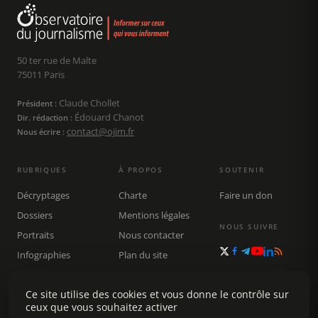
50 ter rue de Malte
75011 Paris
Claude Chollet
Président :
Édouard Chanot
Dir. rédaction :
contact@ojim.fr
Nous écrire :
RUBRIQUES
À PROPOS
SOUTENIR
Décryptages
Charte
Faire un don
Dossiers
Mentions légales
NOUS SUIVRE
Portraits
Nous contacter
Infographies
Plan du site
Publications
Rechercher
Ce site utilise des cookies et vous donne le contrôle sur
ceux que vous souhaitez activer