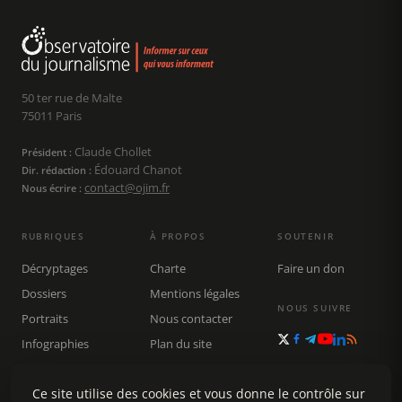
50 ter rue de Malte
75011 Paris
Claude Chollet
Président :
Édouard Chanot
Dir. rédaction :
contact@ojim.fr
Nous écrire :
RUBRIQUES
À PROPOS
SOUTENIR
Décryptages
Charte
Faire un don
Dossiers
Mentions légales
NOUS SUIVRE
Portraits
Nous contacter
Infographies
Plan du site
Publications
Rechercher
Ce site utilise des cookies et vous donne le contrôle sur