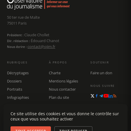
50 ter rue de Malte
75011 Paris
Claude Chollet
Président :
Édouard Chanot
Dir. rédaction :
contact@ojim.fr
Nous écrire :
RUBRIQUES
À PROPOS
SOUTENIR
Décryptages
Charte
Faire un don
Dossiers
Mentions légales
NOUS SUIVRE
Portraits
Nous contacter
Infographies
Plan du site
Publications
Rechercher
Ce site utilise des cookies et vous donne le contrôle sur
ceux que vous souhaitez activer