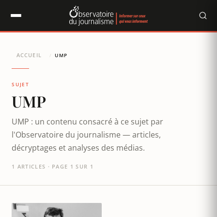
Panneau de gestion des cookies
ACCUEIL
/
UMP
SUJET
UMP
UMP : un contenu consacré à ce sujet par
l'Observatoire du journalisme — articles,
décryptages et analyses des médias.
1 ARTICLES · PAGE 1 SUR 1