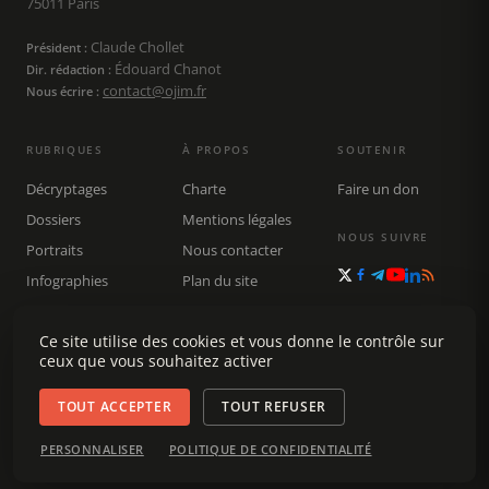
75011 Paris
Claude Chollet
Président :
Édouard Chanot
Dir. rédaction :
contact@ojim.fr
Nous écrire :
RUBRIQUES
À PROPOS
SOUTENIR
Décryptages
Charte
Faire un don
Dossiers
Mentions légales
NOUS SUIVRE
Portraits
Nous contacter
Infographies
Plan du site
Publications
Rechercher
Ce site utilise des cookies et vous donne le contrôle sur
ceux que vous souhaitez activer
TOUT ACCEPTER
TOUT REFUSER
© 2026 Observatoire du journalisme (OJIM) · Tous droits réservés ·
PERSONNALISER
POLITIQUE DE CONFIDENTIALITÉ
Gestion des cookies