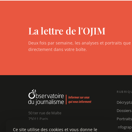
La lettre de l'OJIM
Deux fois par semaine, les analyses et portraits qu
directement dans votre boîte.
RUBRIQ
Décrypt
Dossiers
50 ter rue de Malte
75011 Paris
Portraits
Infograp
Ce site utilise des cookies et vous donne le
Claude Chollet
Président :