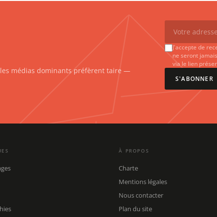
J'accepte de rec
ne seront jamais
via le lien prés
e les médias dominants préfèrent taire —
S'ABONNER
UES
À PROPOS
ages
Charte
Mentions légales
Nous contacter
hies
Plan du site