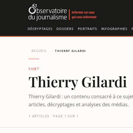
Panneau de gestion des cookies
DÉCRYPTAGES
DOSSIERS
PORTRAITS
INFOGRAPHIES
ACCUEIL
/
THIERRY GILARDI
SUJET
Thierry Gilardi
Thierry Gilardi : un contenu consacré à ce suj
articles, décryptages et analyses des médias.
1 ARTICLES · PAGE 1 SUR 1