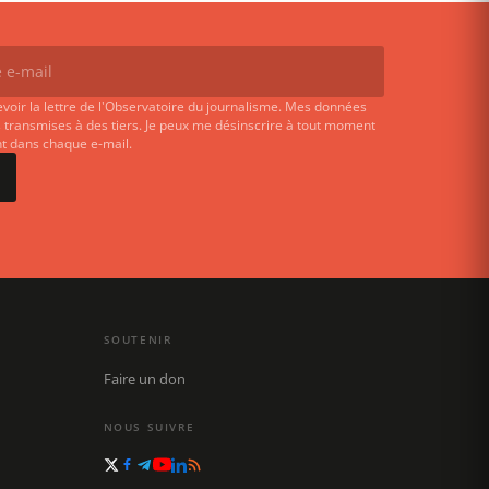
evoir la lettre de l'Observatoire du journalisme. Mes données
 transmises à des tiers. Je peux me désinscrire à tout moment
ent dans chaque e-mail.
SOUTENIR
Faire un don
NOUS SUIVRE