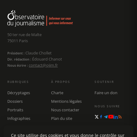
50 ter rue de Malte
75011 Paris
Claude Chollet
Président :
Édouard Chanot
Dir. rédaction :
contact@ojim.fr
Nous écrire :
RUBRIQUES
À PROPOS
SOUTENIR
Décryptages
Charte
Faire un don
Dossiers
Mentions légales
NOUS SUIVRE
Portraits
Nous contacter
Infographies
Plan du site
Publications
Rechercher
Ce site utilise des cookies et vous donne le contrôle sur