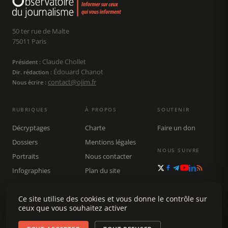
50 ter rue de Malte
75011 Paris
Claude Chollet
Président :
Édouard Chanot
Dir. rédaction :
contact@ojim.fr
Nous écrire :
RUBRIQUES
À PROPOS
SOUTENIR
Décryptages
Charte
Faire un don
Dossiers
Mentions légales
NOUS SUIVRE
Portraits
Nous contacter
Infographies
Plan du site
Publications
Rechercher
Ce site utilise des cookies et vous donne le contrôle sur
ceux que vous souhaitez activer