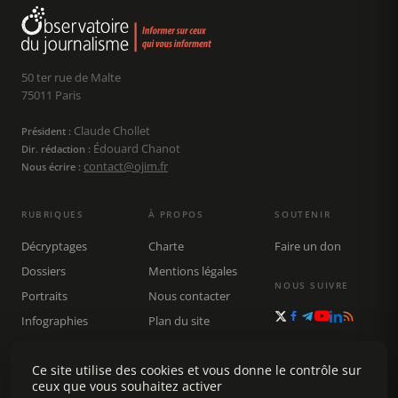
50 ter rue de Malte
75011 Paris
Claude Chollet
Président :
Édouard Chanot
Dir. rédaction :
contact@ojim.fr
Nous écrire :
RUBRIQUES
À PROPOS
SOUTENIR
Décryptages
Charte
Faire un don
Dossiers
Mentions légales
NOUS SUIVRE
Portraits
Nous contacter
Infographies
Plan du site
Publications
Rechercher
Ce site utilise des cookies et vous donne le contrôle sur
ceux que vous souhaitez activer