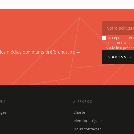
J'accepte de rec
ne seront jamais
via le lien prés
e les médias dominants préfèrent taire —
S'ABONNER
UES
À PROPOS
ages
Charte
Mentions légales
Nous contacter