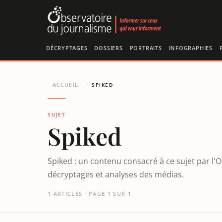
Panneau de gestion des cookies
DÉCRYPTAGES
DOSSIERS
PORTRAITS
INFOGRAPHIES
ACCUEIL
/
SPIKED
SUJET
Spiked
Spiked : un contenu consacré à ce sujet par l'
décryptages et analyses des médias.
1 ARTICLES · PAGE 1 SUR 1