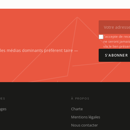
J'accepte de rec
ne seront jamais
via le lien prés
e les médias dominants préfèrent taire —
S'ABONNER
UES
À PROPOS
ages
Charte
Mentions légales
Nous contacter