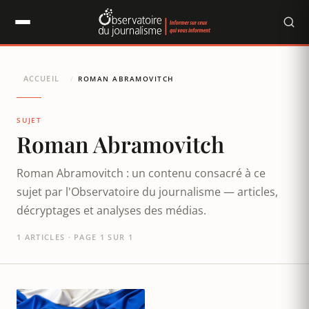
Panneau de gestion des cookies
ACCUEIL
/
ROMAN ABRAMOVITCH
SUJET
Roman Abramovitch
Roman Abramovitch : un contenu consacré à ce
sujet par l'Observatoire du journalisme — articles,
décryptages et analyses des médias.
1 ARTICLES · PAGE 1 SUR 1