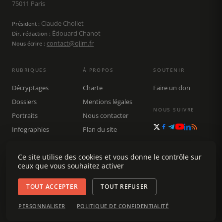
75011 Paris
Claude Chollet
Président :
Édouard Chanot
Dir. rédaction :
contact@ojim.fr
Nous écrire :
RUBRIQUES
À PROPOS
SOUTENIR
Décryptages
Charte
Faire un don
Dossiers
Mentions légales
NOUS SUIVRE
Portraits
Nous contacter
Infographies
Plan du site
Publications
Rechercher
Ce site utilise des cookies et vous donne le contrôle sur
ceux que vous souhaitez activer
TOUT ACCEPTER
TOUT REFUSER
© 2026 Observatoire du journalisme (OJIM) · Tous droits réservés ·
PERSONNALISER
POLITIQUE DE CONFIDENTIALITÉ
Gestion des cookies