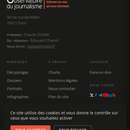
50 ter rue de Malte
75011 Paris
Claude Chollet
Président :
Édouard Chanot
Dir. rédaction :
contact@ojim.fr
Nous écrire :
RUBRIQUES
À PROPOS
SOUTENIR
Décryptages
Charte
Faire un don
Dossiers
Mentions légales
NOUS SUIVRE
Portraits
Nous contacter
Infographies
Plan du site
Publications
Rechercher
Ce site utilise des cookies et vous donne le contrôle sur
ceux que vous souhaitez activer