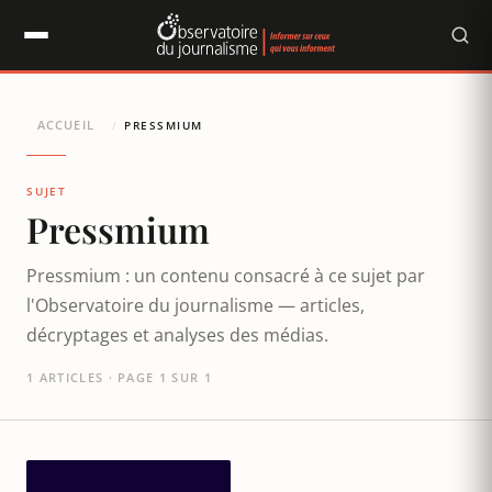
Panneau de gestion des cookies
ACCUEIL
/
PRESSMIUM
SUJET
Pressmium
Pressmium : un contenu consacré à ce sujet par
l'Observatoire du journalisme — articles,
décryptages et analyses des médias.
1 ARTICLES · PAGE 1 SUR 1