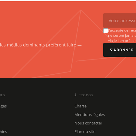
J'accepte de rec
ne seront jamais
via le lien prés
e les médias dominants préfèrent taire —
S'ABONNER
UES
À PROPOS
ages
Charte
Mentions légales
Nous contacter
hies
Plan du site