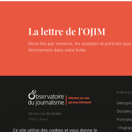
La lettre de l'OJIM
Deux fois par semaine, les analyses et portraits qu
directement dans votre boîte.
RUBRIQ
Décrypt
Dossiers
50 ter rue de Malte
75011 Paris
Portraits
Infograp
Ce site utilise des cookies et vous donne le
Claude Chollet
Président :