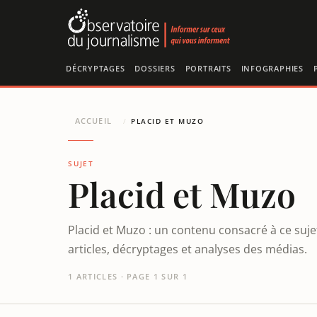
Panneau de gestion des cookies
DÉCRYPTAGES
DOSSIERS
PORTRAITS
INFOGRAPHIES
ACCUEIL
/
PLACID ET MUZO
SUJET
Placid et Muzo
Placid et Muzo : un contenu consacré à ce suj
articles, décryptages et analyses des médias.
1 ARTICLES · PAGE 1 SUR 1