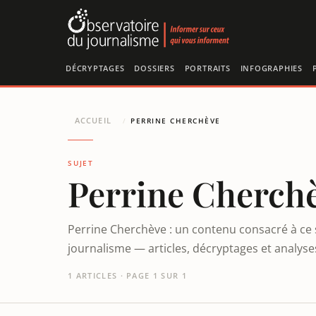
Panneau de gestion des cookies
DÉCRYPTAGES
DOSSIERS
PORTRAITS
INFOGRAPHIES
ACCUEIL
/
PERRINE CHERCHÈVE
SUJET
Perrine Cherch
Perrine Cherchève : un contenu consacré à ce 
journalisme — articles, décryptages et analys
1 ARTICLES · PAGE 1 SUR 1