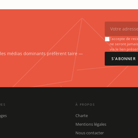
J'accepte de rec
ne seront jamais
via le lien prés
e les médias dominants préfèrent taire —
S'ABONNER
UES
À PROPOS
ages
Charte
Mentions légales
Nous contacter