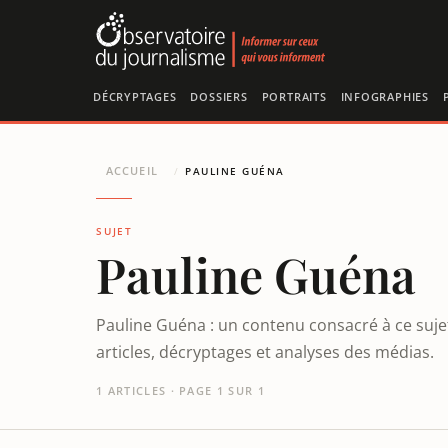
Panneau de gestion des cookies
DÉCRYPTAGES
DOSSIERS
PORTRAITS
INFOGRAPHIES
ACCUEIL
/
PAULINE GUÉNA
SUJET
Pauline Guéna
Pauline Guéna : un contenu consacré à ce suje
articles, décryptages et analyses des médias.
1 ARTICLES · PAGE 1 SUR 1