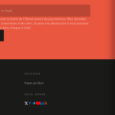
evoir la lettre de l'Observatoire du journalisme. Mes données
 transmises à des tiers. Je peux me désinscrire à tout moment
ent dans chaque e-mail.
SOUTENIR
Faire un don
NOUS SUIVRE