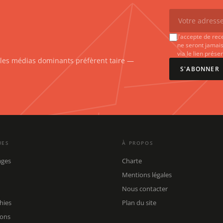
J'accepte de rec
ne seront jamais
via le lien prés
e les médias dominants préfèrent taire —
S'ABONNER
UES
À PROPOS
ages
Charte
Mentions légales
Nous contacter
hies
Plan du site
ions