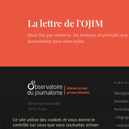
La lettre de l'OJIM
Deux fois par semaine, les analyses et portraits qu
directement dans votre boîte.
RUBRIQ
Décrypt
Dossiers
50 ter rue de Malte
75011 Paris
Portraits
Infograp
Ce site utilise des cookies et vous donne le
Claude Chollet
Président :
contrôle sur ceux que vous souhaitez activer
Publicat
Édouard Chanot
Dir. rédaction :