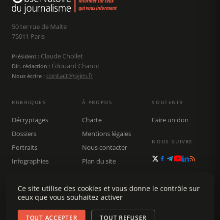
50 ter rue de Malte
75011 Paris
Claude Chollet
Président :
Édouard Chanot
Dir. rédaction :
contact@ojim.fr
Nous écrire :
RUBRIQUES
À PROPOS
SOUTENIR
Décryptages
Charte
Faire un don
Dossiers
Mentions légales
NOUS SUIVRE
Portraits
Nous contacter
Infographies
Plan du site
Publications
Rechercher
Ce site utilise des cookies et vous donne le contrôle sur
ceux que vous souhaitez activer
TOUT ACCEPTER
TOUT REFUSER